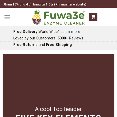
Skip
Giảm 15% cho đơn hàng từ 1.5tr (Khi mua tại website)
to
content
Free Delivery
World Wide*
Learn more
Loved by our Customers.
5000+
Reviews
Free Returns
and
Free Shipping
A cool Top header
A cool Top header
A cool Top header