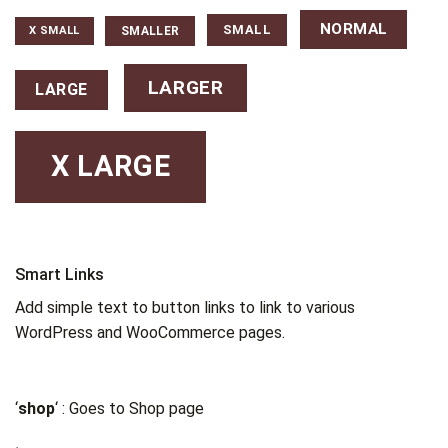
NORMAL
SMALL
SMALLER
X SMALL
LARGER
LARGE
X LARGE
Smart Links
Add simple text to button links to link to various
WordPress and WooCommerce pages.
‘
shop
‘ : Goes to Shop page