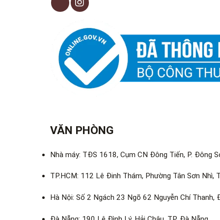
VĂN PHÒNG
Nhà máy: TĐS 1618, Cụm CN Đông Tiến, P. Đông Sơ
TP.HCM: 112 Lê Đinh Thám, Phường Tân Sơn Nhì, T
Hà Nội: Số 2 Ngách 23 Ngõ 62 Nguyễn Chí Thanh, 
Đà Nẵng: 190 Lê Đình Lý, Hải Châu, TP. Đà Nẵng