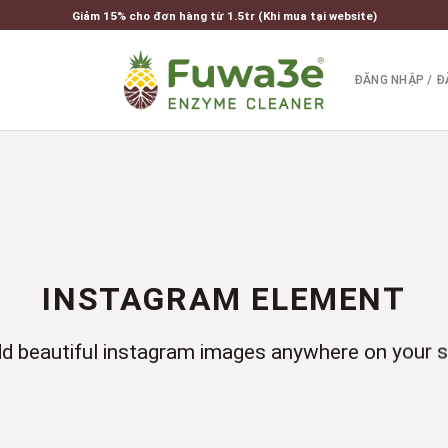
Giảm 15% cho đơn hàng từ 1.5tr (Khi mua tại website)
ĐĂNG NHẬP / Đ
INSTAGRAM ELEMENT
d beautiful instagram images anywhere on your s