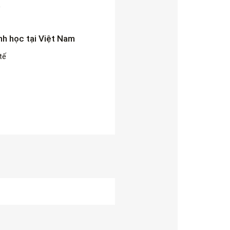
5
nh học tại Việt Nam
tế