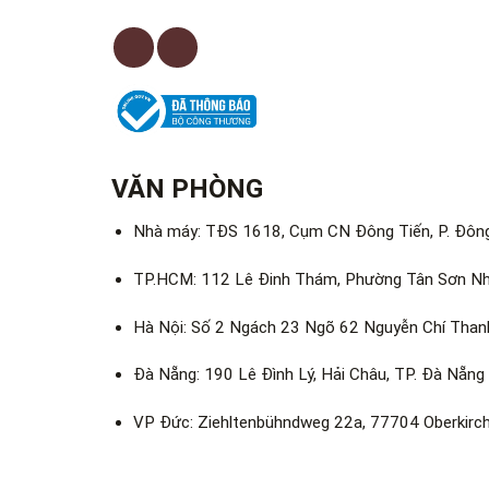
VĂN PHÒNG
Nhà máy: TĐS 1618, Cụm CN Đông Tiến, P. Đông
TP.HCM: 112 Lê Đinh Thám, Phường Tân Sơn Nhì
Hà Nội: Số 2 Ngách 23 Ngõ 62 Nguyễn Chí Thanh
Đà Nẵng: 190 Lê Đình Lý, Hải Châu, TP. Đà Nẵng
VP Đức: Ziehltenbühndweg 22a, 77704 Oberkirc