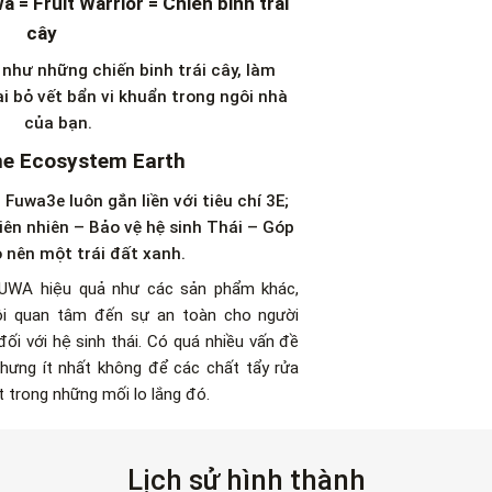
 = Fruit Warrior = Chiến binh trái
cây
như những chiến binh trái cây, làm
i bỏ vết bẩn vi khuẩn trong ngôi nhà
của bạn.
e Ecosystem Earth
uwa3e luôn gắn liền với tiêu chí 3E;
iên nhiên – Bảo vệ hệ sinh Thái – Góp
 nên một trái đất xanh.
UWA hiệu quả như các sản phẩm khác,
ôi quan tâm đến sự an toàn cho người
ối với hệ sinh thái. Có quá nhiều vấn đề
 nhưng ít nhất không để các chất tẩy rửa
t trong những mối lo lắng đó.
Lịch sử hình thành