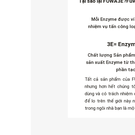
Tại sao lại FUWA3E?Fuwa
Mỗi Enzyme được ví 
nhiệm vụ tấn công loạ
3E= Enzym
Chất lượng Sản phẩm F
sản xuất Enzyme từ th
phần tạo
Tất cả sản phẩm của F
nhưng hơn hết chúng t
dùng và có trách nhiệm đ
để lo trên thế giới này
trong ngôi nhà bạn là mộ