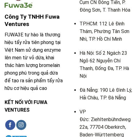
Cụm CN Đông Tiến, P.
Đông Sơn, T. Thanh Hóa
Công Ty TNHH Fuwa
Ventures
TP.HCM: 112 Lê Đinh
Thám, Phường Tân Sơn
FUWA3E tự hào là thương
Nhì, TP. Hồ Chí Minh
hiệu tẩy rửa tiên phong tại
Việt Nam sử dụng enzyme
Hà Nội: Số 2 Ngách 23
lên men từ vỏ dứa, khai
Ngõ 62 Nguyễn Chí
thác hàm lượng bromelain
Thanh, Đống Đa, TP. Hà
phong phú trong quả dứa
Nội
để tạo ra sản phẩm tẩy rửa
hữu cơ hiệu quả cao
Đà Nẵng: 190 Lê Đình Lý,
Hải Châu, TP. Đà Nẵng
KẾT NỐI VỚI FUWA
VENTURES
VP
Đức: Ziehltenbühndweg
22a, 77704 Oberkirch,
Baden-Württemberg