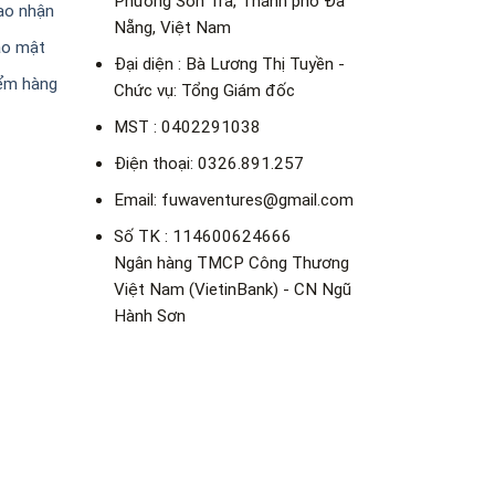
Phường Sơn Trà, Thành phố Đà
ao nhận
Nẵng, Việt Nam
ảo mật
Đại diện : Bà Lương Thị Tuyền -
iểm hàng
Chức vụ: Tổng Giám đốc
MST : 0402291038
Điện thoại: 0326.891.257
Email: fuwaventures@gmail.com
Số TK : 114600624666
Ngân hàng TMCP Công Thương
Việt Nam (VietinBank) - CN Ngũ
Hành Sơn