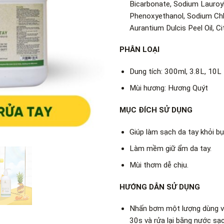
Bicarbonate, Sodium Lauroyl
Phenoxyethanol, Sodium Chl
Aurantium Dulcis Peel Oil, Ci
PHÂN LOẠI
Dung tích: 300ml, 3.8L, 10L
Mùi hương: Hương Quýt
MỤC ĐÍCH SỬ DỤNG
Giúp làm sạch da tay khỏi bụ
Làm mềm giữ ẩm da tay.
Mùi thơm dễ chịu.
HƯỚNG DẪN SỬ DỤNG
Nhấn bơm một lượng dùng vừa
30s và rửa lại bằng nước sạc