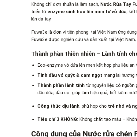
Không chỉ đơn thuần là làm sạch,
Nước Rửa Tay F
triển từ
enzyme sinh học lên men từ vỏ dứa
, kết
làn da tay.
Fuwa3e là đơn vị tiên phong tại Việt Nam ứng dụn
Fuwa3e được nghiên cứu và sản xuất tại Việt Nam
Thành phần thiên nhiên – Lành tính ch
Eco-enzyme vỏ dứa lên men kết hợp phụ liệu an 
Tinh dầu vỏ quýt & cam ngọt
mang lại hương 
Thành phần lành tính
từ nguyên liệu có nguồn g
dầu dừa, dầu cọ…giúp làm hiệu quả, tiết kiệm nướ
Công thức dịu lành
, phù hợp cho
trẻ nhỏ và n
Tiêu chí 3 KHÔNG
: Không chất tạo màu – Khôn
Công dụng của Nước rửa chén