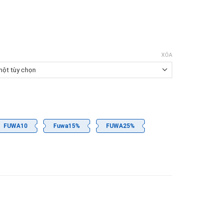
XÓA
FUWA10
Fuwa15%
FUWA25%