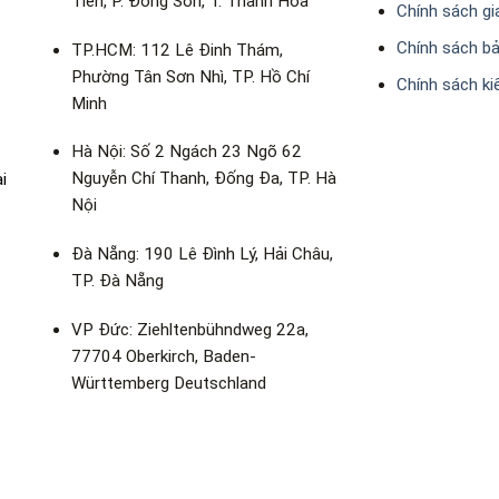
Tiến, P. Đông Sơn, T. Thanh Hóa
Chính sách gi
Chính sách b
TP.HCM: 112 Lê Đinh Thám,
Phường Tân Sơn Nhì, TP. Hồ Chí
Chính sách k
Minh
Hà Nội: Số 2 Ngách 23 Ngõ 62
Nguyễn Chí Thanh, Đống Đa, TP. Hà
i
Nội
Đà Nẵng: 190 Lê Đình Lý, Hải Châu,
TP. Đà Nẵng
VP Đức: Ziehltenbühndweg 22a,
77704 Oberkirch, Baden-
Württemberg Deutschland