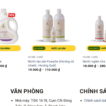
HOME CARE
HOME CARE
Nước lau sàn Fuwa3e (Hương sả
3e
Nước ngâm rửa
chanh , Hương Quế)
Khoảng
000
₫
18.000
₫
–
280
giá:
Khoảng
19.000
₫
–
110.000
₫
từ
giá:
105.000 ₫
từ
đến
19.000 ₫
295.000 ₫
đến
110.000 ₫
VĂN PHÒNG
CHÍNH S
Nhà máy: TĐS 1618, Cụm CN Đông
Chính sách b