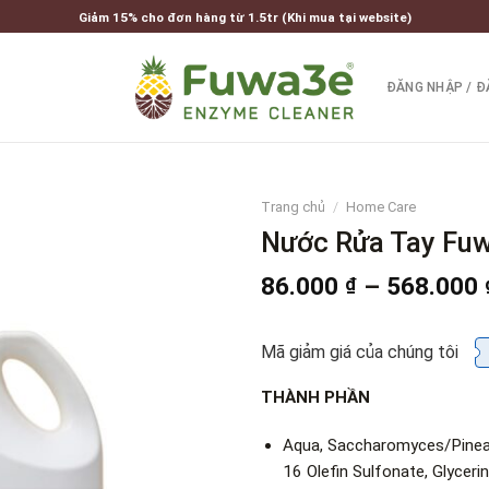
Giảm 15% cho đơn hàng từ 1.5tr (Khi mua tại website)
ĐĂNG NHẬP / Đ
Trang chủ
/
Home Care
Nước Rửa Tay Fu
86.000
–
568.000
₫
Mã giảm giá của chúng tôi
THÀNH PHẦN
Aqua, Saccharomyces/Pineap
16 Olefin Sulfonate, Glycer