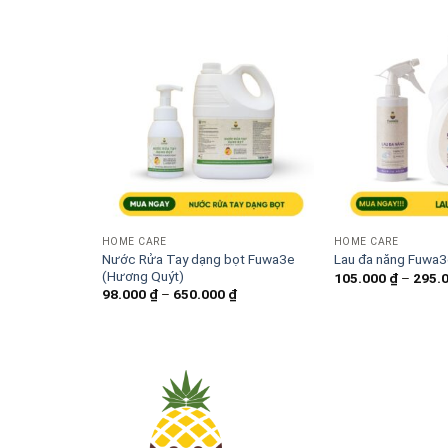
HOME CARE
HOME CARE
Nước Rửa Tay dạng bọt Fuwa3e
Lau đa năng Fuwa
(Hương Quýt)
105.000
₫
–
295.
Khoảng
98.000
₫
–
650.000
₫
giá:
từ
98.000 ₫
đến
650.000 ₫