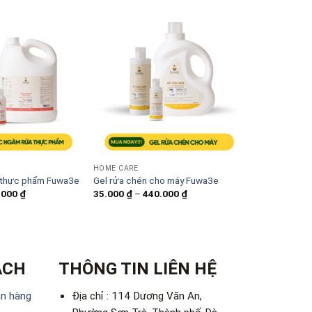
HOME CARE
HOME CARE
Nước hỗ trợ 
 thực phẩm Fuwa3e
Gel rửa chén cho máy Fuwa3e
500ml
Khoảng
Khoảng
.000
₫
35.000
₫
–
440.000
₫
giá:
giá:
140.000
₫
từ
từ
18.000 ₫
35.000 ₫
đến
đến
280.000 ₫
440.000 ₫
ÁCH
THÔNG TIN LIÊN HỆ
án hàng
Địa chỉ : 114 Dương Văn An,