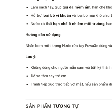
Làm sạch tay, giúp
giữ da mềm ẩm
, hạn chế khô
Hỗ trợ
loại bỏ vi khuẩn
và loại bỏ mùi khó chịu 
Nước xả thải
hạn chế ô nhiễm môi trường
, hạ
Hướng dẫn sử dụng
Nhấn bơm một lượng Nước rửa tay Fuwa3e dùng vừa đủ
Lưu ý:
Không dùng cho người mẫn cảm với bất kỳ thành
Để xa tầm tay trẻ em.
Tránh tiếp xúc trực tiếp với mắt, nếu sản phẩm dí
SẢN PHẨM TƯƠNG TỰ