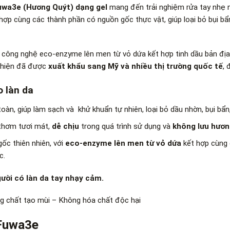
uwa3e (Hương Quýt) dạng gel
mang đến trải nghiệm rửa tay nhẹ 
 hợp cùng các thành phần có nguồn gốc thực vật, giúp loại bỏ bụi b
g công nghệ eco-enzyme lên men từ vỏ dứa kết hợp tinh dầu bản đị
, hiện đã được
xuất khẩu sang Mỹ và nhiều thị trường quốc tế
, 
o làn da
toàn, giúp làm sạch và
khử khuẩn tự nhiên, loại bỏ dầu nhờn, bụi bẩn
thơm tươi mát,
dễ chịu
trong quá trình sử dụng và
không lưu hươn
ốc thiên nhiên, với
eco-enzyme lên men từ vỏ dứa
kết hợp cùng
c.
gười có làn da tay nhạy cảm.
g chất tạo mùi – Không hóa chất độc hại
 Fuwa3e