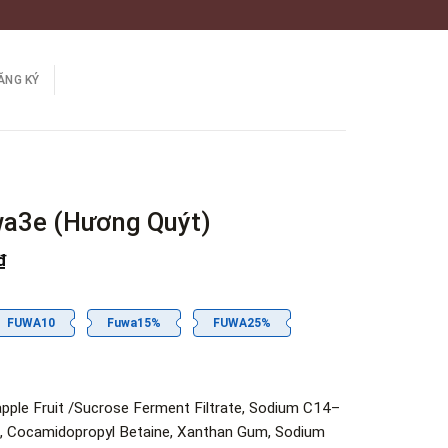
ĂNG KÝ
wa3e (Hương Quýt)
Khoảng
₫
giá:
từ
86.000 ₫
FUWA10
Fuwa15%
FUWA25%
đến
568.000 ₫
ple Fruit /Sucrose Ferment Filtrate, Sodium C14–
in, Cocamidopropyl Betaine, Xanthan Gum, Sodium