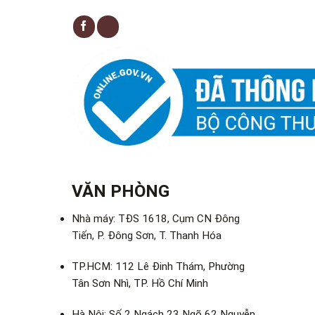
VĂN PHÒNG
Nhà máy: TĐS 1618, Cụm CN Đông
Tiến, P. Đông Sơn, T. Thanh Hóa
TP.HCM: 112 Lê Đinh Thám, Phường
Tân Sơn Nhì, TP. Hồ Chí Minh
Hà Nội: Số 2 Ngách 23 Ngõ 62 Nguyễn