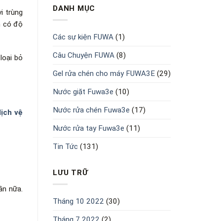
tốt
DANH MỤC
cho
i trùng
máy
h có độ
hiện
Các sự kiện FUWA
(1)
nay?
Câu Chuyện FUWA
(8)
loại bỏ
Gel rửa chén cho máy FUWA3E
(29)
Nước giặt Fuwa3e
(10)
Nước rửa chén Fuwa3e
(17)
ịch vệ
Nước rửa tay Fuwa3e
(11)
Tin Tức
(131)
LƯU TRỮ
ần nữa.
Tháng 10 2022
(30)
Tháng 7 2022
(2)