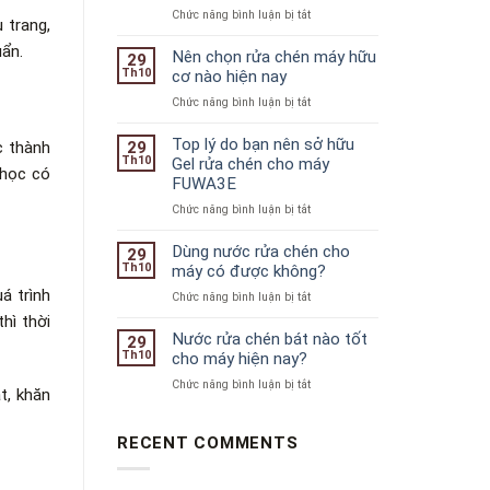
ở
Chức năng bình luận bị tắt
 trang,
Bí
uẩn.
quyết
Nên chọn rửa chén máy hữu
29
lựa
Th10
cơ nào hiện nay
chọn
ở
Chức năng bình luận bị tắt
chất
Nên
tẩy
chọn
Top lý do bạn nên sở hữu
rửa
c thành
29
rửa
Th10
Gel rửa chén cho máy
phù
 học có
chén
FUWA3E
hợp
máy
cho
ở
Chức năng bình luận bị tắt
hữu
máy
Top
cơ
rửa
lý
Dùng nước rửa chén cho
nào
29
chén
do
Th10
máy có được không?
hiện
bạn
nay
á trình
ở
Chức năng bình luận bị tắt
nên
Dùng
hì thời
sở
nước
Nước rửa chén bát nào tốt
hữu
29
rửa
Th10
cho máy hiện nay?
Gel
chén
rửa
ở
Chức năng bình luận bị tắt
cho
t, khăn
chén
Nước
máy
cho
rửa
có
máy
chén
RECENT COMMENTS
được
FUWA3E
bát
không?
nào