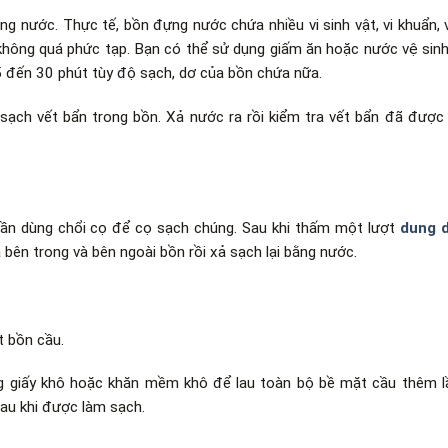
g nước. Thực tế, bồn đựng nước chứa nhiều vi sinh vật, vi khuẩn, v
không quá phức tạp. Bạn có thể sử dụng giấm ăn hoặc nước vệ sin
5 đến 30 phút tùy độ sạch, dơ của bồn chứa nữa.
ạch vết bẩn trong bồn. Xả nước ra rồi kiểm tra vết bẩn đã được 
 cần dùng chổi cọ để cọ sạch chúng. Sau khi thấm một lượt
dung d
 bên trong và bên ngoài bồn rồi xả sạch lại bằng nước.
t bồn cầu.
ng giấy khô hoặc khăn mềm khô để lau toàn bộ bề mặt cầu thêm l
sau khi được làm sạch.