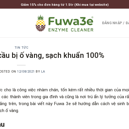
Giảm 15% cho đơn hàng từ 1.5tr (Khi mua tại website)
ĐĂNG NHẬP / Đ
TIN TỨC
cầu bị ố vàng, sạch khuẩn 100%
OSTED ON
12/08/2021
BY
LA
 cho là công việc nhàm chán, tốn kém rất nhiều thời gian của mọi
 các thành viên trong gia đình và cũng là nơi trú ẩn lý tưởng của rấ
 lắng trên, trong bài viết này Fuwa 3e sẽ hướng dẫn
cách vệ sinh 
ch ố vàng.
ầu