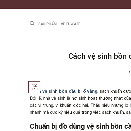
Skip
to
content
SẢN PHẨM
VỀ FUWA3E
Cách vệ sinh bồn 
P
12
Th8
Cách vệ sinh bồn cầu bị ố vàng
,
sạch khuẩn được
Bởi lẽ, nhà vệ sinh là nơi sinh hoạt thường nhật của
các vi trùng, vi khuẩn độc hại. Thấu hiểu những lo
nhanh
mà cực kỳ hiệu quả trong việc sạch khuẩn, sạ
Chuẩn bị đồ dùng vệ sinh bồn c