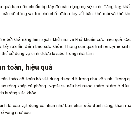
u quả bạn cần chuẩn bị đầy đủ các dụng cụ vệ sinh: Găng tay, khẩu
ồn cầu sẽ đóng vai trò chủ chốt đánh tay vết bẩn, khử mùi và khử kh
e bởi khả năng làm sạch, khử mùi và khử khuẩn cực hiệu quả. Cá
u tẩy rửa lẫn đảm bảo sức khỏe. Thông quá quá trình enzyme sinh
ó thể sử dụng vệ sinh được lavabo trong nhà tắm.
an toàn, hiệu quả
n cần tháo gỡ toàn bộ vật dụng đang để trong nhà vệ sinh. Trong qu
y lan rộng khắp cả phòng. Ngoài ra, nếu hơi nước thấm bị ẩm ở đâu t
ảnh hưởng sức khỏe.
sinh là các vật dụng cá nhân như bàn chải, cốc đánh răng, khăn mặ
 ố vàng như sau: