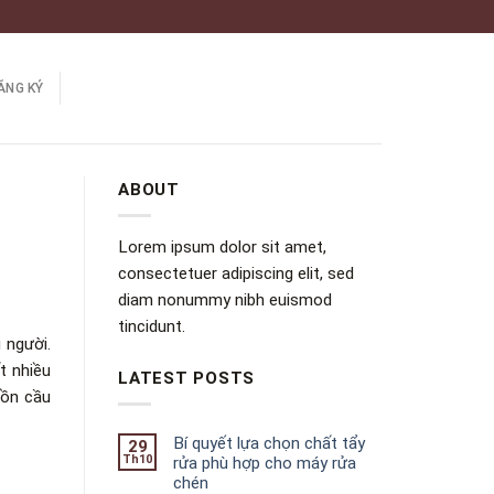
ĂNG KÝ
ABOUT
Lorem ipsum dolor sit amet,
consectetuer adipiscing elit, sed
diam nonummy nibh euismod
tincidunt.
 người.
t nhiều
LATEST POSTS
bồn cầu
Bí quyết lựa chọn chất tẩy
29
Th10
rửa phù hợp cho máy rửa
chén