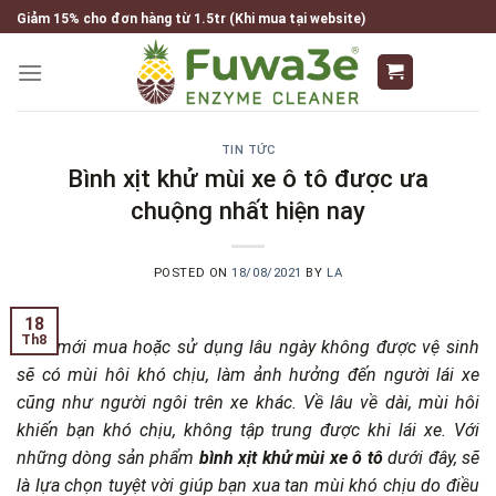
Skip
Giảm 15% cho đơn hàng từ 1.5tr (Khi mua tại website)
to
content
TIN TỨC
Bình xịt khử mùi xe ô tô được ưa
chuộng nhất hiện nay
POSTED ON
18/08/2021
BY
LA
18
Th8
Ô tô mới mua hoặc sử dụng lâu ngày không được vệ sinh
sẽ có mùi hôi khó chịu, làm ảnh hưởng đến người lái xe
cũng như người ngôi trên xe khác. Về lâu về dài, mùi hôi
khiến bạn khó chịu, không tập trung được khi lái xe. Với
những dòng sản phẩm
bình xịt khử mùi xe ô tô
dưới đây, sẽ
là lựa chọn tuyệt vời giúp bạn xua tan mùi khó chịu do điều