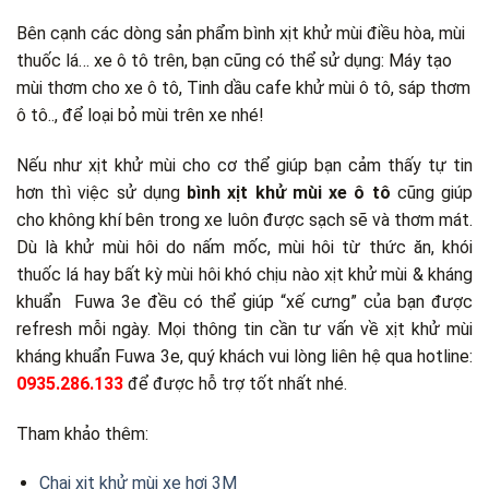
Bên cạnh các dòng sản phẩm bình xịt khử mùi điều hòa, mùi
thuốc lá… xe ô tô trên, bạn cũng có thể sử dụng: Máy tạo
mùi thơm cho xe ô tô, Tinh dầu cafe khử mùi ô tô, sáp thơm
ô tô.., để loại bỏ mùi trên xe nhé!
Nếu như xịt khử mùi cho cơ thể giúp bạn cảm thấy tự tin
hơn thì việc sử dụng
bình xịt khử mùi xe ô tô
cũng giúp
cho không khí bên trong xe luôn được sạch sẽ và thơm mát.
Dù là khử mùi hôi do nấm mốc, mùi hôi từ thức ăn, khói
thuốc lá hay bất kỳ mùi hôi khó chịu nào xịt khử mùi & kháng
khuẩn Fuwa 3e đều có thể giúp “xế cưng” của bạn được
refresh mỗi ngày. Mọi thông tin cần tư vấn về xịt khử mùi
kháng khuẩn Fuwa 3e, quý khách vui lòng liên hệ qua hotline:
0935.286.133
để được hỗ trợ tốt nhất nhé.
Tham khảo thêm:
Chai xịt khử mùi xe hơi 3M