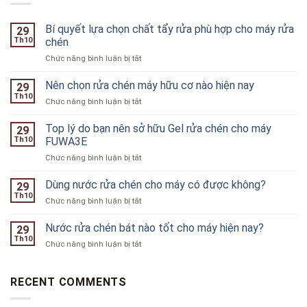
Bí quyết lựa chọn chất tẩy rửa phù hợp cho máy rửa
29
Th10
chén
ở
Chức năng bình luận bị tắt
Bí
quyết
Nên chọn rửa chén máy hữu cơ nào hiện nay
29
lựa
Th10
ở
Chức năng bình luận bị tắt
chọn
Nên
chất
chọn
Top lý do bạn nên sở hữu Gel rửa chén cho máy
tẩy
29
rửa
Th10
FUWA3E
rửa
chén
phù
ở
Chức năng bình luận bị tắt
máy
hợp
Top
hữu
cho
lý
Dùng nước rửa chén cho máy có được không?
cơ
29
máy
do
nào
Th10
rửa
ở
Chức năng bình luận bị tắt
bạn
hiện
chén
Dùng
nên
nay
nước
Nước rửa chén bát nào tốt cho máy hiện nay?
sở
29
rửa
Th10
hữu
ở
Chức năng bình luận bị tắt
chén
Gel
Nước
cho
rửa
rửa
máy
chén
chén
RECENT COMMENTS
có
cho
bát
được
máy
nào
không?