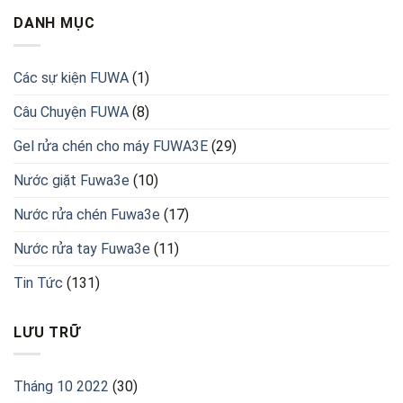
FUWA3E
tốt
DANH MỤC
cho
máy
hiện
nay?
Các sự kiện FUWA
(1)
Câu Chuyện FUWA
(8)
Gel rửa chén cho máy FUWA3E
(29)
Nước giặt Fuwa3e
(10)
Nước rửa chén Fuwa3e
(17)
Nước rửa tay Fuwa3e
(11)
Tin Tức
(131)
LƯU TRỮ
Tháng 10 2022
(30)