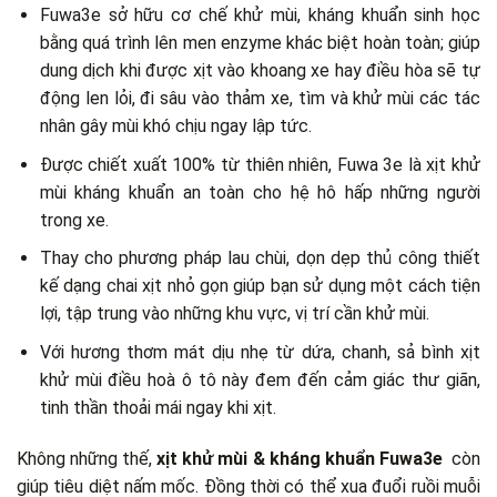
Fuwa3e sở hữu cơ chế khử mùi, kháng khuẩn sinh học
bằng quá trình lên men enzyme khác biệt hoàn toàn; giúp
dung dịch khi được xịt vào khoang xe hay điều hòa sẽ tự
động len lỏi, đi sâu vào thảm xe, tìm và khử mùi các tác
nhân gây mùi khó chịu ngay lập tức.
Được chiết xuất 100% từ thiên nhiên, Fuwa 3e là xịt khử
mùi kháng khuẩn an toàn cho hệ hô hấp những người
trong xe.
Thay cho phương pháp lau chùi, dọn dẹp thủ công thiết
kế dạng chai xịt nhỏ gọn giúp bạn sử dụng một cách tiện
lợi, tập trung vào những khu vực, vị trí cần khử mùi.
Với hương thơm mát dịu nhẹ từ dứa, chanh, sả
bình xịt
khử mùi điều hoà ô tô
này đem đến cảm giác thư giãn,
tinh thần thoải mái ngay khi xịt.
Không những thế,
xịt khử mùi & kháng khuẩn Fuwa3e
còn
giúp tiêu diệt nấm mốc. Đồng thời có thể xua đuổi ruồi muỗi