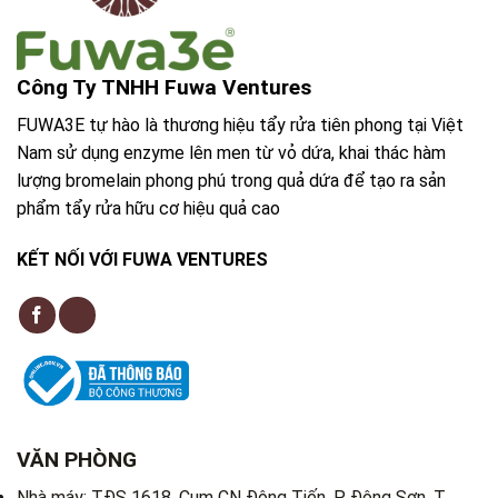
Công Ty TNHH Fuwa Ventures
FUWA3E tự hào là thương hiệu tẩy rửa tiên phong tại Việt
Nam sử dụng enzyme lên men từ vỏ dứa, khai thác hàm
lượng bromelain phong phú trong quả dứa để tạo ra sản
phẩm tẩy rửa hữu cơ hiệu quả cao
KẾT NỐI VỚI FUWA VENTURES
VĂN PHÒNG
Nhà máy: TĐS 1618, Cụm CN Đông Tiến, P. Đông Sơn, T.