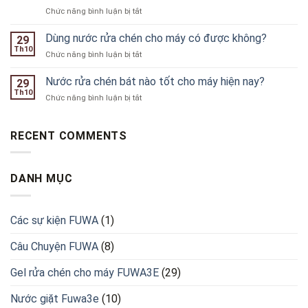
chén
phù
ở
Chức năng bình luận bị tắt
máy
hợp
Top
hữu
cho
lý
Dùng nước rửa chén cho máy có được không?
cơ
29
máy
do
nào
Th10
rửa
ở
Chức năng bình luận bị tắt
bạn
hiện
chén
Dùng
nên
nay
nước
Nước rửa chén bát nào tốt cho máy hiện nay?
sở
29
rửa
Th10
hữu
ở
Chức năng bình luận bị tắt
chén
Gel
Nước
cho
rửa
rửa
máy
chén
chén
RECENT COMMENTS
có
cho
bát
được
máy
nào
không?
FUWA3E
tốt
DANH MỤC
cho
máy
hiện
nay?
Các sự kiện FUWA
(1)
Câu Chuyện FUWA
(8)
Gel rửa chén cho máy FUWA3E
(29)
Nước giặt Fuwa3e
(10)