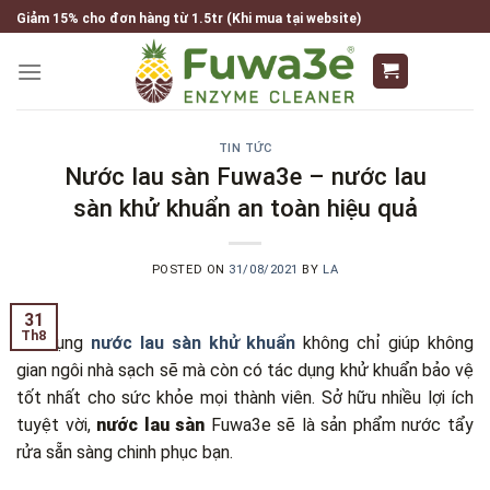
Skip
Giảm 15% cho đơn hàng từ 1.5tr (Khi mua tại website)
to
content
TIN TỨC
Nước lau sàn Fuwa3e – nước lau
sàn khử khuẩn an toàn hiệu quả
POSTED ON
31/08/2021
BY
LA
31
Th8
Sử dụng
nước lau sàn khử khuẩn
không chỉ giúp không
gian ngôi nhà sạch sẽ mà còn có tác dụng khử khuẩn bảo vệ
tốt nhất cho sức khỏe mọi thành viên. Sở hữu nhiều lợi ích
tuyệt vời,
nước lau sàn
Fuwa3e sẽ là sản phẩm nước tẩy
rửa sẵn sàng chinh phục bạn.