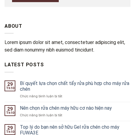
ABOUT
Lorem ipsum dolor sit amet, consectetuer adipiscing elit,
sed diam nonummy nibh euismod tincidunt.
LATEST POSTS
Bí quyết lựa chọn chất tẩy rửa phù hợp cho máy rửa
29
Th10
chén
ở
Chức năng bình luận bị tắt
Bí
quyết
Nên chọn rửa chén máy hữu cơ nào hiện nay
29
lựa
Th10
ở
Chức năng bình luận bị tắt
chọn
Nên
chất
chọn
Top lý do bạn nên sở hữu Gel rửa chén cho máy
tẩy
29
rửa
Th10
FUWA3E
rửa