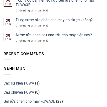
Top lý do bạn nên sở hữu Gel rửa chén cho máy
tẩy
29
rửa
Th10
FUWA3E
rửa
chén
phù
ở
Chức năng bình luận bị tắt
máy
hợp
Top
hữu
cho
lý
Dùng nước rửa chén cho máy có được không?
cơ
29
máy
do
nào
Th10
rửa
ở
Chức năng bình luận bị tắt
bạn
hiện
chén
Dùng
nên
nay
nước
Nước rửa chén bát nào tốt cho máy hiện nay?
sở
29
rửa
Th10
hữu
ở
Chức năng bình luận bị tắt
chén
Gel
Nước
cho
rửa
rửa
máy
chén
chén
RECENT COMMENTS
có
cho
bát
được
máy
nào
không?
FUWA3E
tốt
DANH MỤC
cho
máy
hiện
nay?
Các sự kiện FUWA
(1)
Câu Chuyện FUWA
(8)
Gel rửa chén cho máy FUWA3E
(29)