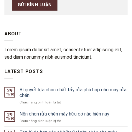
ABOUT
Lorem ipsum dolor sit amet, consectetuer adipiscing elit,
sed diam nonummy nibh euismod tincidunt.
LATEST POSTS
Bí quyết lựa chọn chất tẩy rửa phù hợp cho máy rửa
29
Th10
chén
ở
Chức năng bình luận bị tắt
Bí
quyết
Nên chọn rửa chén máy hữu cơ nào hiện nay
29
lựa
Th10
ở
Chức năng bình luận bị tắt
chọn
Nên
chất
chọn