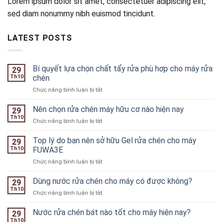
Lorem ipsum dolor sit amet, consectetuer adipiscing elit,
sed diam nonummy nibh euismod tincidunt.
LATEST POSTS
Bí quyết lựa chọn chất tẩy rửa phù hợp cho máy rửa
29
Th10
chén
ở
Chức năng bình luận bị tắt
Bí
quyết
Nên chọn rửa chén máy hữu cơ nào hiện nay
29
lựa
Th10
ở
Chức năng bình luận bị tắt
chọn
Nên
chất
chọn
Top lý do bạn nên sở hữu Gel rửa chén cho máy
tẩy
29
rửa
Th10
FUWA3E
rửa
chén
phù
ở
Chức năng bình luận bị tắt
máy
hợp
Top
hữu
cho
lý
Dùng nước rửa chén cho máy có được không?
cơ
29
máy
do
nào
Th10
rửa
ở
Chức năng bình luận bị tắt
bạn
hiện
chén
Dùng
nên
nay
nước
Nước rửa chén bát nào tốt cho máy hiện nay?
sở
29
rửa
Th10
hữu