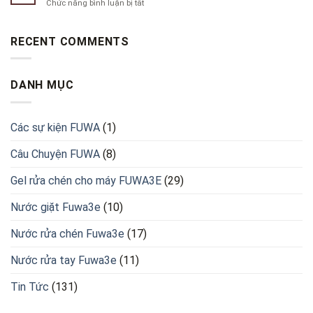
ở
Chức năng bình luận bị tắt
chén
Gel
Nước
cho
rửa
rửa
máy
chén
chén
RECENT COMMENTS
có
cho
bát
được
máy
nào
không?
FUWA3E
tốt
DANH MỤC
cho
máy
hiện
nay?
Các sự kiện FUWA
(1)
Câu Chuyện FUWA
(8)
Gel rửa chén cho máy FUWA3E
(29)
Nước giặt Fuwa3e
(10)
Nước rửa chén Fuwa3e
(17)
Nước rửa tay Fuwa3e
(11)
Tin Tức
(131)