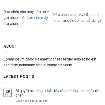
Rửa chén cho máy hữu cơ –
Rửa chén cho máy hữu cơ lên
giải pháp hoàn hảo cho máy
men từ dứa có nên sử dụng?
rửa chén
ABOUT
Lorem ipsum dolor sit amet, consectetuer adipiscing elit,
sed diam nonummy nibh euismod tincidunt.
LATEST POSTS
Bí quyết lựa chọn chất tẩy rửa phù hợp cho máy rửa
29
Th10
chén
ở
Chức năng bình luận bị tắt
Bí