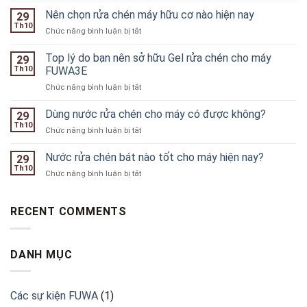
quyết
Nên chọn rửa chén máy hữu cơ nào hiện nay
29
lựa
Th10
ở
Chức năng bình luận bị tắt
chọn
Nên
chất
chọn
Top lý do bạn nên sở hữu Gel rửa chén cho máy
tẩy
29
rửa
Th10
FUWA3E
rửa
chén
phù
ở
Chức năng bình luận bị tắt
máy
hợp
Top
hữu
cho
lý
Dùng nước rửa chén cho máy có được không?
cơ
29
máy
do
nào
Th10
rửa
ở
Chức năng bình luận bị tắt
bạn
hiện
chén
Dùng
nên
nay
nước
Nước rửa chén bát nào tốt cho máy hiện nay?
sở
29
rửa
Th10
hữu
ở
Chức năng bình luận bị tắt
chén
Gel
Nước
cho
rửa
rửa
máy
chén
chén
RECENT COMMENTS
có
cho
bát
được
máy
nào
không?
FUWA3E
tốt
DANH MỤC
cho
máy
hiện
nay?
Các sự kiện FUWA
(1)