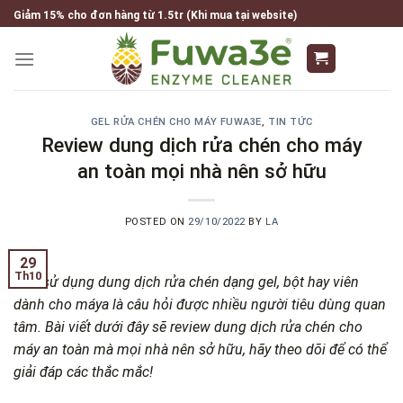
Skip
Giảm 15% cho đơn hàng từ 1.5tr (Khi mua tại website)
to
content
GEL RỬA CHÉN CHO MÁY FUWA3E
,
TIN TỨC
Review dung dịch rửa chén cho máy
an toàn mọi nhà nên sở hữu
POSTED ON
29/10/2022
BY
LA
29
Th10
Nên sử dụng dung dịch rửa chén dạng gel, bột hay viên
dành cho máya là câu hỏi được nhiều người tiêu dùng quan
tâm. Bài viết dưới đây sẽ review dung dịch rửa chén cho
máy an toàn mà mọi nhà nên sở hữu, hãy theo dõi để có thể
giải đáp các thắc mắc!